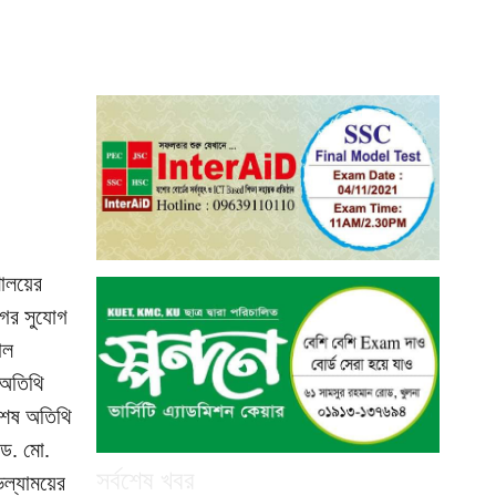
ালয়ের
গের সুযোগ
াল
 অতিথি
িশেষ অতিথি
 ড. মো.
সর্বশেষ খবর
িল্যাময়ের