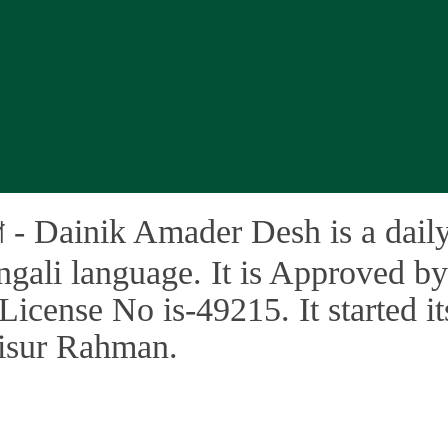
েশ - Dainik Amader Desh is a dai
gali language. It is Approved by
icense No is-49215. It started its
nisur Rahman.