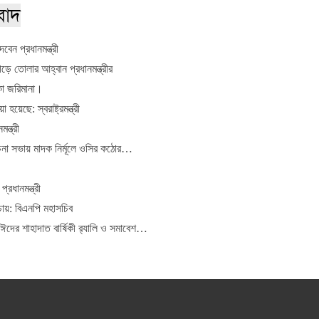
বাদ
েন প্রধানমন্ত্রী
গড়ে তোলার আহ্বান প্রধানমন্ত্রীর
াকা জরিমানা।
য়েছে: স্বরাষ্ট্রমন্ত্রী
ন্ত্রী
চনা সভায় মাদক নির্মূলে ওসির কঠোর…
্রধানমন্ত্রী
চায়: বিএনপি মহাসচিব
ের শাহাদাত বার্ষিকী র‍্যালি ও সমাবেশ…