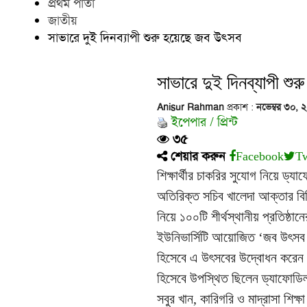
প্রথম পাতা
জাতীয়
সাভারে দুই দিনব্যাপী শুরু হয়েছে জব উৎসব
সাভারে দুই দিনব্যাপী শু
Anisur Rahman
প্রকাশ :
নভেম্বর ৩০, 
ইপেপার / প্রিন্ট
৩৫
শেয়ার করুন
Facebook
Tw
শিক্ষার্থীর চাকরির সুযোগ নিয়ে ড্
অতিরিক্ত সচিব খালেদা আক্তার বিভ
নিয়ে ১০০টি শীর্থস্থানীয় প্রতিষ্ঠ
ইউনিভার্সিটি আয়োজিত ‘জব উৎসব ২০
হিসেবে এ উৎসবের উদ্বোধন করেন শি
হিসেবে উপস্থিত ছিলেন ড্যাফোডিল ইন
সবুর খান, কারিগরি ও মাদ্রাসা শিক