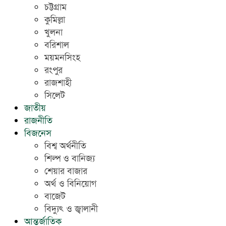
চট্টগ্রাম
কুমিল্লা
খুলনা
বরিশাল
ময়মনসিংহ
রংপুর
রাজশাহী
সিলেট
জাতীয়
রাজনীতি
বিজনেস
বিশ্ব অর্থনীতি
শিল্প ও বানিজ্য
শেয়ার বাজার
অর্থ ও বিনিয়োগ
বাজেট
বিদ্যুৎ ও জ্বালানী
আন্তর্জাতিক