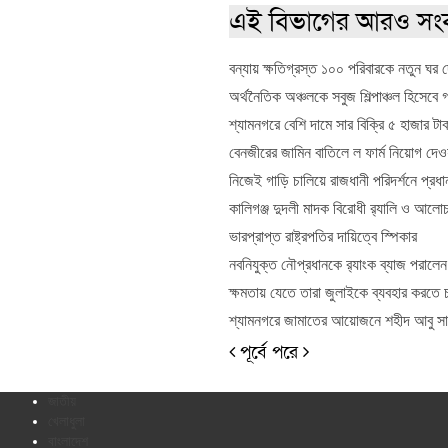
এই বিভাগের আরও সং
বন্যায় ক্ষতিগ্রস্ত ১০০ পরিবারকে নতুন ঘর দেব
অর্থনৈতিক অঞ্চলকে সবুজ শিল্পাঞ্চল হিসেবে 
শ্যামনগরে বেশি দামে সার বিক্রি ৫ হাজার ট
বেনজীরের জামিন বাতিলে ল ফার্ম নিয়োগ দেওয়া হ
নিজেই গাড়ি চালিয়ে রাজধানী পরিদর্শনে প্রধানম
কালিগঞ্জ দুদলী মাদক বিরোধী র‍্যালি ও আলো
ভারপ্রাপ্ত রাষ্ট্রপতির দায়িত্বে স্পিকার
নবনিযুক্ত নৌপ্রধানকে র‍্যাংক ব্যাজ পরালেন প
ক্ষমতায় যেতে তারা জুলাইকে ব্যবহার করতে 
শ্যামনগরে জামাতের আয়োজনে শহীদ আবু সাঈদ
পূর্বে
পরে
জাতীয়
খেলাধুলা
বাংলাদেশ