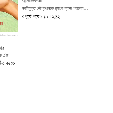
আন্দোলনকারীরা
নবনিযুক্ত নৌপ্রধানকে র‍্যাংক ব্যাজ পরালেন…
পূর্বে
পরে
১ of ২৫২
Advertisement -
তার
লক এই
্ঠিত করতে