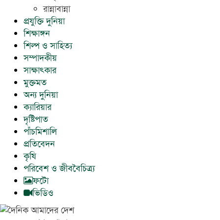
রান্নাবান্না
প্রযুক্তি দুনিয়া
শিক্ষাঙ্গন
শিল্প ও সাহিত্য
সম্পাদকীয়
সাক্ষাৎকার
মুক্তমত
অন্য দুনিয়া
ক্যারিয়ার
দৃষ্টিপাত
পাঁচমিশালি
প্রতিবেদন
কৃষি
পরিবেশ ও জীববৈচিত্র্য
ফটো
ভিডিও