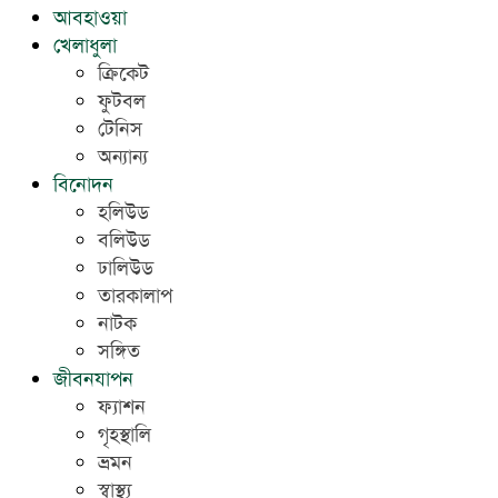
আবহাওয়া
খেলাধুলা
ক্রিকেট
ফুটবল
টেনিস
অন্যান্য
বিনোদন
হলিউড
বলিউড
ঢালিউড
তারকালাপ
নাটক
সঙ্গিত
জীবনযাপন
ফ্যাশন
গৃহস্থালি
ভ্রমন
স্বাস্থ্য