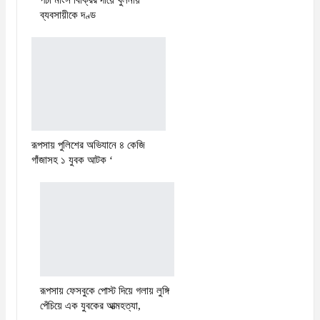
পচা মাংস বিক্রির দায়ে খুলনায়
ব্যবসায়ীকে দণ্ড
রূপসায় পুলিশের অভিযানে ৪ কেজি
গাঁজাসহ ১ যুবক আটক ‘
রূপসায় ফেসবুকে পোস্ট দিয়ে গলায় লুঙ্গি
পেঁচিয়ে এক যুবকের আত্মহত্যা,