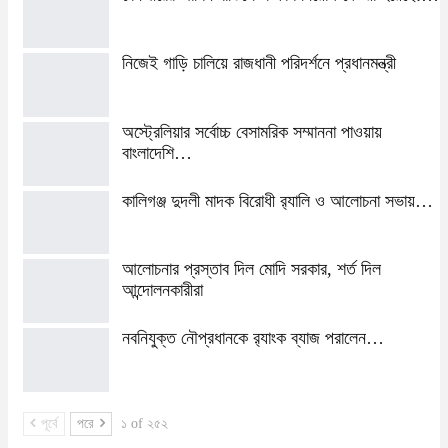
নিজেই গাড়ি চালিয়ে রাজধানী পরিদর্শনে প্রধানমন্ত্রী
অস্ট্রেলিয়ার সর্বোচ্চ বেসামরিক সম্মাননা পাওয়ায়
বাংলাদেশি…
কালিগঞ্জ দুদলী মাদক বিরোধী র‍্যালি ও আলোচনা সভায়…
আলোচনার প্রস্তাব দিল মোদি সরকার, শর্ত দিল
আন্দোলনকারীরা
নবনিযুক্ত নৌপ্রধানকে র‍্যাংক ব্যাজ পরালেন…
পূর্বে
পরে
১ of ২৫২