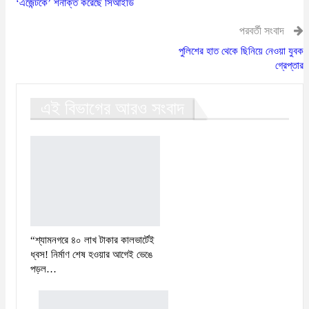
‘এজেন্টকে’ শনাক্ত করেছে সিআইডি
পরবর্তী সংবাদ
পুলিশের হাত থেকে ছিনিয়ে নেওয়া যুবক
গ্রেপ্তার
এই বিভাগের আরও সংবাদ
“শ্যামনগরে ৪০ লাখ টাকার কালভার্টেই
ধ্বস! নির্মাণ শেষ হওয়ার আগেই ভেঙে
পড়ল…