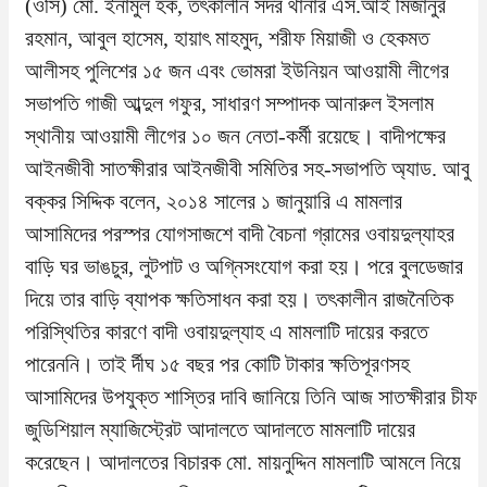
(ওসি) মো. ইনামুল হক, তৎকালীন সদর থানার এস.আই মিজানুর
রহমান, আবুল হাসেম, হায়াৎ মাহমুদ, শরীফ মিয়াজী ও হেকমত
আলীসহ পুলিশের ১৫ জন এবং ভোমরা ইউনিয়ন আওয়ামী লীগের
সভাপতি গাজী আব্দুল গফুর, সাধারণ সম্পাদক আনারুল ইসলাম
স্থানীয় আওয়ামী লীগের ১০ জন নেতা-কর্মী রয়েছে। বাদীপক্ষের
আইনজীবী সাতক্ষীরার আইনজীবী সমিতির সহ-সভাপতি অ্যাড. আবু
বক্কর সিদ্দিক বলেন, ২০১৪ সালের ১ জানুয়ারি এ মামলার
আসামিদের পরস্পর যোগসাজশে বাদী বৈচনা গ্রামের ওবায়দুল্যাহর
বাড়ি ঘর ভাঙচুর, লুটপাট ও অগ্নিসংযোগ করা হয়। পরে বুলডেজার
দিয়ে তার বাড়ি ব্যাপক ক্ষতিসাধন করা হয়। তৎকালীন রাজনৈতিক
পরিস্থিতির কারণে বাদী ওবায়দুল্যাহ এ মামলাটি দায়ের করতে
পারেননি। তাই র্দীঘ ১৫ বছর পর কোটি টাকার ক্ষতিপূরণসহ
আসামিদের উপযুক্ত শাস্তির দাবি জানিয়ে তিনি আজ সাতক্ষীরার চীফ
জুডিশিয়াল ম্যাজিস্ট্রেট আদালতে আদালতে মামলাটি দায়ের
করেছেন। আদালতের বিচারক মো. মায়নুদ্দিন মামলাটি আমলে নিয়ে