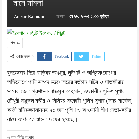
নামে মামলা
প্রকাশ :
মে ২৮, ২০২৫ ১:৩৩ পূর্বাহ্ণ
Anisur Rahman
ইপেপার / প্রিন্ট
১৪
শেয়ার করুন
Facebook
Twitter
Google+
WhatsApp
বুলডেজার দিয়ে বাড়িঘর ভাঙচুর, লুটপাট ও অগ্নিসংযোগের
অভিযোগে পানি সম্পদ মন্ত্রণালয়ের বর্তমান সচিব ও সাতক্ষীরার
Email
Print
সাবেক জেলা প্রশাসক নাজমুল আহসান, তৎকালীন পুলিশ সুপার
চৌধুরী মঞ্জুরুল কবীর ও সিনিয়র সহকারী পুলিশ সুপার (সদর সার্কেল)
কাজী মনিরুজ্জামানসহ ২৫ জন পুলিশ ও আওয়ামী লীগ নেতা-কর্মীর
নামে আদালতে মামলা দায়ের হয়েছে।
এ সম্পর্কিত সংবাদ